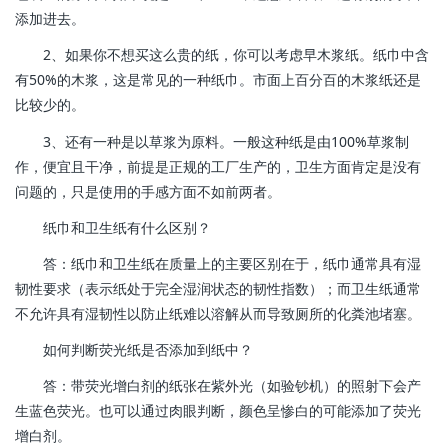
添加进去。
2、如果你不想买这么贵的纸，你可以考虑早木浆纸。纸巾中含
有50%的木浆，这是常见的一种纸巾。市面上百分百的木浆纸还是
比较少的。
3、还有一种是以草浆为原料。一般这种纸是由100%草浆制
作，便宜且干净，前提是正规的工厂生产的，卫生方面肯定是没有
问题的，只是使用的手感方面不如前两者。
纸巾和卫生纸有什么区别？
答：纸巾和卫生纸在质量上的主要区别在于，纸巾通常具有湿
韧性要求（表示纸处于完全湿润状态的韧性指数）；而卫生纸通常
不允许具有湿韧性以防止纸难以溶解从而导致厕所的化粪池堵塞。
如何判断荧光纸是否添加到纸中？
答：带荧光增白剂的纸张在紫外光（如验钞机）的照射下会产
生蓝色荧光。也可以通过肉眼判断，颜色呈惨白的可能添加了荧光
增白剂。