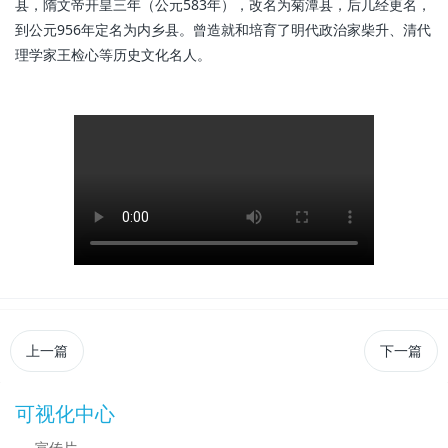
县，隋文帝开皇三年（公元583年），改名为菊潭县，后几经更名，
到公元956年定名为内乡县。曾造就和培育了明代政治家柴升、清代
理学家王检心等历史文化名人。
上一篇
下一篇
可视化中心
宣传片