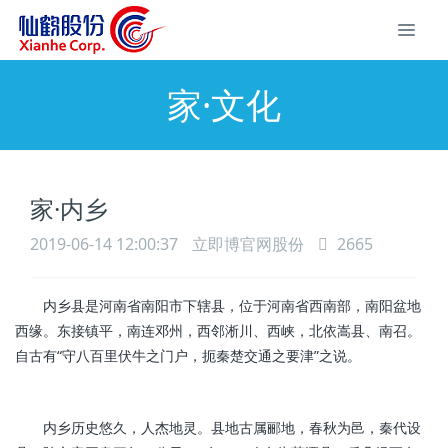
家·文化
家·内乡
2019-06-14 12:00:37
立即博官网股份
2665
内乡县是河南省南阳市下辖县，位于河南省西南部，南阳盆地
西缘。东接镇平，南连邓州，西邻淅川、西峡，北依嵩县、南召。
自古有“守八百里伏牛之门户，扼秦楚交通之要津”之说。
内乡历史悠久，人杰地灵。县地古属郦地，春秋为邑，秦代设